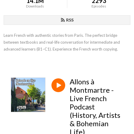
14.1M
2293
Downloads
Episodes
RSS
Learn French with authentic stories from Paris. The perfect bridge
between textbooks and real-life conversation for intermediate and
advanced learners (B1–C1). Experience the French worth copying.
Allons à
Montmartre -
Live French
Podcast
(History, Artists
& Bohemian
Life)