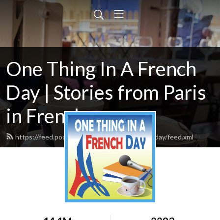
One Thing In A French
Day | Stories from Paris
in French
https://feed.podbean.com/onethinginafrenchday/feed.xml