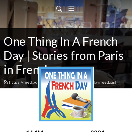
One Thing In A French
Day | Stories from Paris
in French
https://feed.podbean.com/onethinginafrenchday/feed.xml