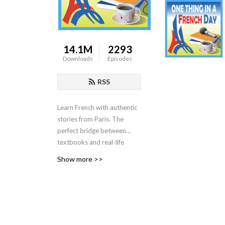
14.1M
2293
Downloads
Episodes
RSS
Learn French with authentic
stories from Paris. The
perfect bridge between
textbooks and real-life
conversation for
Show more >>
intermediate and advanced
learners (B1–C1).
Experience the French worth
copying.