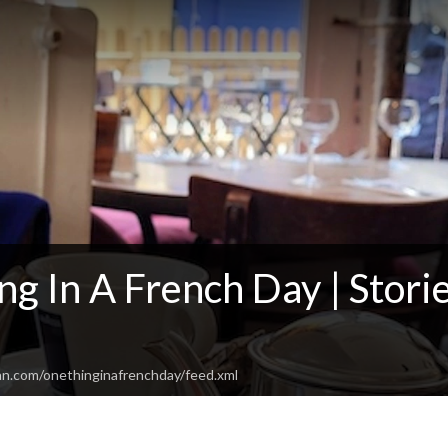
g In A French Day | Storie
an.com/onethinginafrenchday/feed.xml