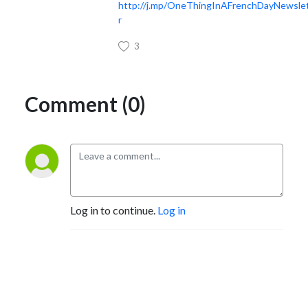
http://j.mp/OneThingInAFrenchDayNewsle
r
3
Comment (0)
Log in to continue.
Log in