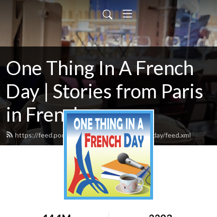
One Thing In A French
Day | Stories from Paris
in French
https://feed.podbean.com/onethinginafrenchday/feed.xml