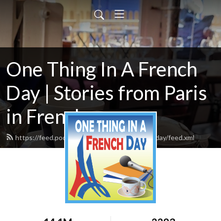
One Thing In A French
Day | Stories from Paris
in French
https://feed.podbean.com/onethinginafrenchday/feed.xml