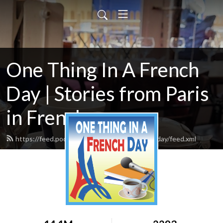
One Thing In A French
Day | Stories from Paris
in French
https://feed.podbean.com/onethinginafrenchday/feed.xml